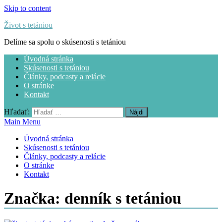
Skip to content
Život s tetániou
Delíme sa spolu o skúsenosti s tetániou
Úvodná stránka
Skúsenosti s tetániou
Články, podcasty a relácie
O stránke
Kontakt
Hľadať:
Main Menu
Úvodná stránka
Skúsenosti s tetániou
Články, podcasty a relácie
O stránke
Kontakt
Značka:
denník s tetániou