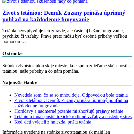
Život s tetániou: Denník Zuzany prináša úprimný
pohľad na každodenné fungovanie
Tetánia neovplyvňuje len zdravie, ale často aj bežné fungovanie,
psychiku či vzťahy. Práve preto môžu byť osobné príbehy veľkou
pomocou …
O stránke
Stránka zivotstetaniou.sk je miesto, kde spolu zdieľame skúsenosti s
tetániou, naše príbehy a čo nám pomáha.
Najnovšie články
Nevedela som, čo sa so mnou deje. Odpoveďou bola tetánia
Život s tetániou: Denník Zuzany prináša úprimný pohľad na
každodenné fungovanie
Horúčavy a nadmerné potenie mi zhoršujú prejavy tetánie
Tetániu u mňa spustili toxické rodinné vzťahy a následný stres
Keď deti vyleteli z hniezda, prišla tetánia
Informácie uvedené na stránke zivotstetaniou.sk majú len