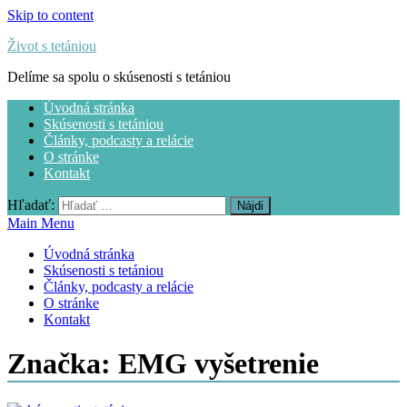
Skip to content
Život s tetániou
Delíme sa spolu o skúsenosti s tetániou
Úvodná stránka
Skúsenosti s tetániou
Články, podcasty a relácie
O stránke
Kontakt
Hľadať:
Main Menu
Úvodná stránka
Skúsenosti s tetániou
Články, podcasty a relácie
O stránke
Kontakt
Značka:
EMG vyšetrenie