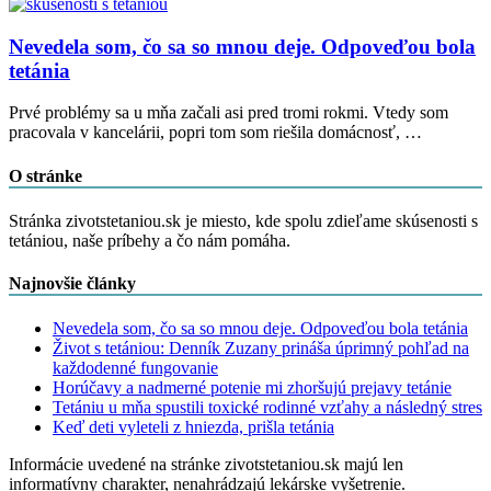
Nevedela som, čo sa so mnou deje. Odpoveďou bola
tetánia
Prvé problémy sa u mňa začali asi pred tromi rokmi. Vtedy som
pracovala v kancelárii, popri tom som riešila domácnosť, …
O stránke
Stránka zivotstetaniou.sk je miesto, kde spolu zdieľame skúsenosti s
tetániou, naše príbehy a čo nám pomáha.
Najnovšie články
Nevedela som, čo sa so mnou deje. Odpoveďou bola tetánia
Život s tetániou: Denník Zuzany prináša úprimný pohľad na
každodenné fungovanie
Horúčavy a nadmerné potenie mi zhoršujú prejavy tetánie
Tetániu u mňa spustili toxické rodinné vzťahy a následný stres
Keď deti vyleteli z hniezda, prišla tetánia
Informácie uvedené na stránke zivotstetaniou.sk majú len
informatívny charakter, nenahrádzajú lekárske vyšetrenie.