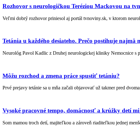
Rozhovor s neurologičkou Teréziou Mackovou na tvno
Veľmi dobrý rozhovor priniesol aj portál tvnoviny.sk, v ktorom neur
Tetánia u každého desiateho. Prečo postihuje najmä 
Neurológ Pavol Kadlic z Druhej neurologickej kliniky Nemocnice s p
Môžu rozchod a zmena práce spustiť tetániu?
Prvé prejavy tetánie sa u mňa začali objavovať už takmer pred dvo
Vysoké pracovné tempo, domácnosť a krúžky detí mi d
Som mamou troch detí, majiteľkou a zároveň riaditeľkou jednej menše