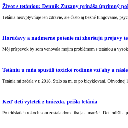
Život s tetániou: Denník Zuzany prináša úprimný p
Tetánia neovplyvňuje len zdravie, ale často aj bežné fungovanie, p
Horúčavy a nadmerné potenie mi zhoršujú prejavy te
Môj príspevok by som venovala mojim problémom s tetániou a vyso
Tetániu u mňa spustili toxické rodinné vzťahy a násle
Tetánia mi začala v r. 2018. Stalo sa mi to po bicyklovaní. Obvodnej
Keď deti vyleteli z hniezda, prišla tetánia
Po tridsiatich rokoch som zostala doma iba ja a manžel. Deti odišli a 