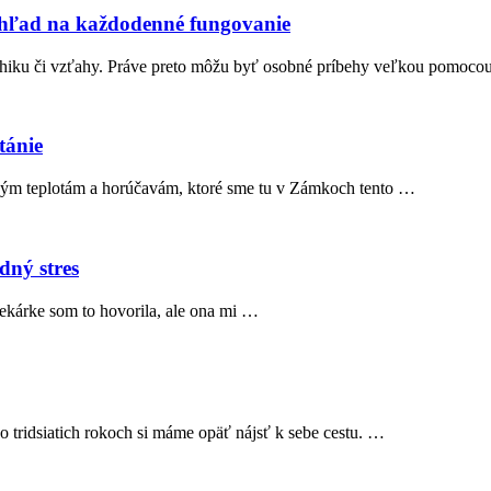
ohľad na každodenné fungovanie
sychiku či vzťahy. Práve preto môžu byť osobné príbehy veľkou pomoc
tánie
kým teplotám a horúčavám, ktoré sme tu v Zámkoch tento …
dný stres
 lekárke som to hovorila, ale ona mi …
po tridsiatich rokoch si máme opäť nájsť k sebe cestu. …