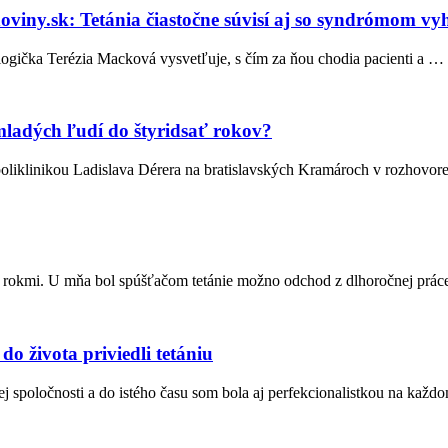
viny.sk: Tetánia čiastočne súvisí aj so syndrómom vy
ologička Terézia Macková vysvetľuje, s čím za ňou chodia pacienti a …
mladých ľudí do štyridsať rokov?
oliklinikou Ladislava Dérera na bratislavských Kramároch v rozhovore
ma rokmi. U mňa bol spúšťačom tetánie možno odchod z dlhoročnej prá
o života priviedli tetániu
j spoločnosti a do istého času som bola aj perfekcionalistkou na každ