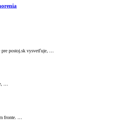
horenia
 pre postoj.sk vysvetľuje, …
ce, …
om fronte. …