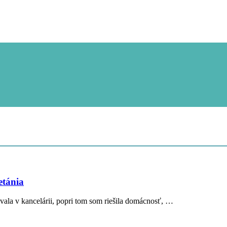
etánia
vala v kancelárii, popri tom som riešila domácnosť, …