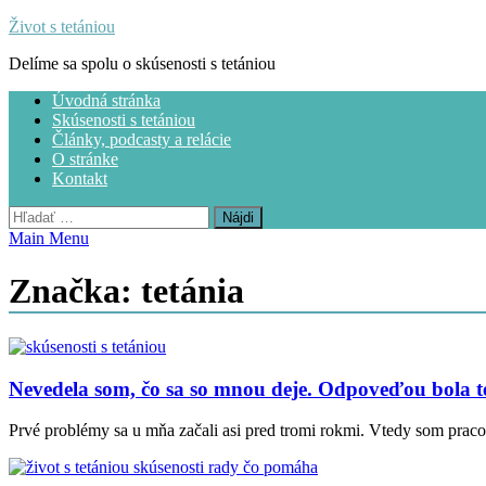
Skip
Život s tetániou
to
Delíme sa spolu o skúsenosti s tetániou
content
Úvodná stránka
Skúsenosti s tetániou
Články, podcasty a relácie
O stránke
Kontakt
Hľadať:
Main Menu
Značka:
tetánia
Nevedela som, čo sa so mnou deje. Odpoveďou bola t
Prvé problémy sa u mňa začali asi pred tromi rokmi. Vtedy som praco